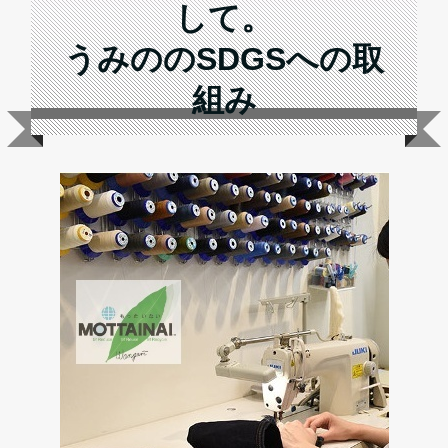
して。
うみののSDGSへの取
組み